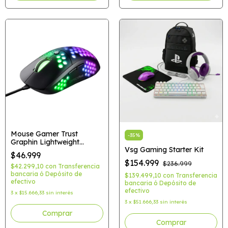
Mouse Gamer Trust
-
35
%
Graphin Lightweight
Vsg Gaming Starter Kit
GXT960
$46.999
$154.999
$236.999
$42.299,10
con
Transferencia
bancaria ó Depósito de
$139.499,10
con
Transferencia
efectivo
bancaria ó Depósito de
efectivo
3
x
$15.666,33
sin interés
3
x
$51.666,33
sin interés