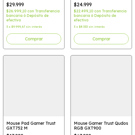
$29.999
$24.999
$26.999,10
con
Transferencia
$22.499,10
con
Transferencia
bancaria ó Depósito de
bancaria ó Depósito de
efectivo
efectivo
3
x
$9.999,67
sin interés
3
x
$8.333
sin interés
Mouse Pad Gamer Trust
Mouse Gamer Trust Qudos
GXT752 M
RGB GXT900