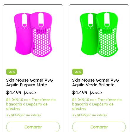
-
25
%
-
25
%
Skin Mouse Gamer VSG
Skin Mouse Gamer VSG
Aquila Purpura Mate
Aquila Verde Brillante
$4.499
$4.499
$5.999
$5.999
$4.049,10
con
Transferencia
$4.049,10
con
Transferencia
bancaria ó Depósito de
bancaria ó Depósito de
efectivo
efectivo
3
x
$1.499,67
sin interés
3
x
$1.499,67
sin interés