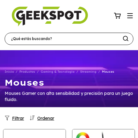
Inicio
/
Productos
/
Gaming & Tecnología
/
Streaming
/
Mouses
Mouses
Mouses Gamer con alta sensibilidad y precisión para un juego
fluido.
Filtrar
Ordenar