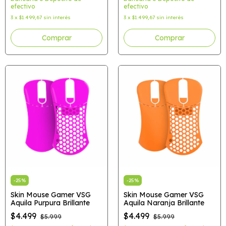
efectivo
efectivo
3
x
$1.499,67
sin interés
3
x
$1.499,67
sin interés
-
25
%
-
25
%
Skin Mouse Gamer VSG
Skin Mouse Gamer VSG
Aquila Purpura Brillante
Aquila Naranja Brillante
$4.499
$4.499
$5.999
$5.999