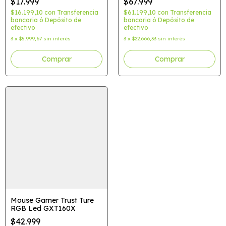
$17.999
$67.999
$16.199,10
con
Transferencia
$61.199,10
con
Transferencia
bancaria ó Depósito de
bancaria ó Depósito de
efectivo
efectivo
3
x
$5.999,67
sin interés
3
x
$22.666,33
sin interés
Mouse Gamer Trust Ture
RGB Led GXT160X
$42.999