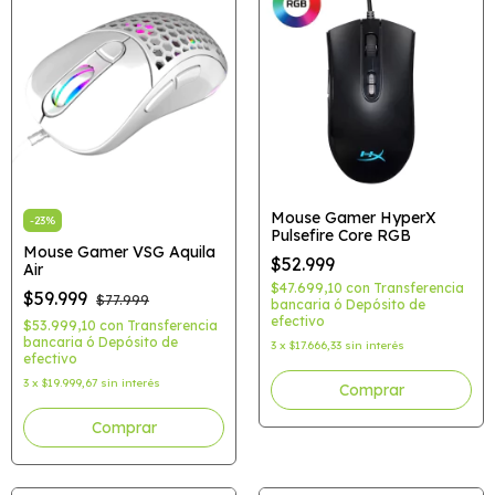
Mouse Gamer HyperX
-
23
%
Pulsefire Core RGB
Mouse Gamer VSG Aquila
$52.999
Air
$47.699,10
con
Transferencia
$59.999
$77.999
bancaria ó Depósito de
efectivo
$53.999,10
con
Transferencia
bancaria ó Depósito de
3
x
$17.666,33
sin interés
efectivo
3
x
$19.999,67
sin interés
Comprar