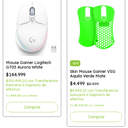
Mouse Gamer Logitech
-
25
%
G705 Aurora White
Skin Mouse Gamer VSG
$144.999
Aquila Verde Mate
$130.499,10
con
Transferencia
$4.499
$5.999
bancaria ó Depósito de
efectivo
$4.049,10
con
Transferencia
bancaria ó Depósito de
3
x
$48.333
sin interés
efectivo
3
x
$1.499,67
sin interés