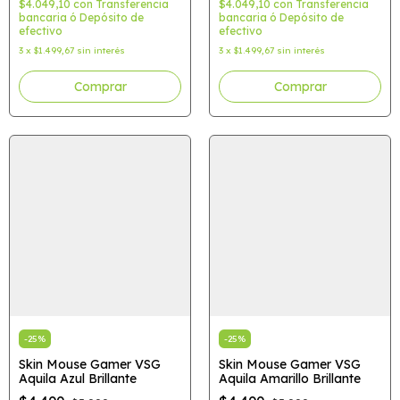
$4.049,10
con
Transferencia
$4.049,10
con
Transferencia
bancaria ó Depósito de
bancaria ó Depósito de
efectivo
efectivo
3
x
$1.499,67
sin interés
3
x
$1.499,67
sin interés
-
25
%
-
25
%
Skin Mouse Gamer VSG
Skin Mouse Gamer VSG
Aquila Azul Brillante
Aquila Amarillo Brillante