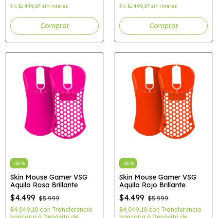
3
x
$1.499,67
sin interés
3
x
$1.499,67
sin interés
-
25
%
-
25
%
Skin Mouse Gamer VSG
Skin Mouse Gamer VSG
Aquila Rosa Brillante
Aquila Rojo Brillante
$4.499
$4.499
$5.999
$5.999
$4.049,10
con
Transferencia
$4.049,10
con
Transferencia
bancaria ó Depósito de
bancaria ó Depósito de