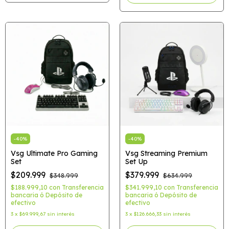
-
40
%
-
40
%
Vsg Ultimate Pro Gaming
Vsg Streaming Premium
Set
Set Up
$209.999
$379.999
$348.999
$634.999
$188.999,10
con
Transferencia
$341.999,10
con
Transferencia
bancaria ó Depósito de
bancaria ó Depósito de
efectivo
efectivo
3
x
$69.999,67
sin interés
3
x
$126.666,33
sin interés