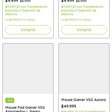
$4.499
$4.499
$5.999
$5.999
$4.049,10
con
Transferencia
$4.049,10
con
Transferencia
bancaria ó Depósito de
bancaria ó Depósito de
efectivo
efectivo
3
x
$1.499,67
sin interés
3
x
$1.499,67
sin interés
Mouse Gamer VSG Aurora
-
20
%
$49.999
Mouse Pad Gamer VSG
Armagedon L Negro
$44.999,10
con
Transferencia