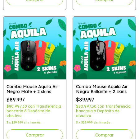
Combo Mouse Aquila Air
Combo Mouse Aquila Air
Negro Mate + 2 skins
Negro Brillante + 2 skins
$89.997
$89.997
$80.997,30
con
Transferencia
$80.997,30
con
Transferencia
bancaria ó Depósito de
bancaria ó Depósito de
efectivo
efectivo
3
x
$29.999
sin interés
3
x
$29.999
sin interés
Comprar
Comprar