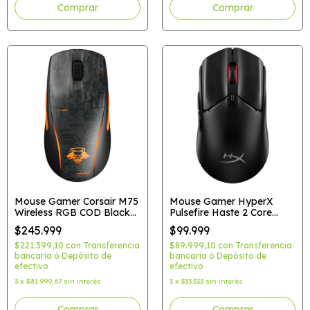
Mouse Gamer Corsair M75
Mouse Gamer HyperX
Wireless RGB COD Black
Pulsefire Haste 2 Core
OPS 6 Edition
Wireless Black
$245.999
$99.999
$221.399,10
con
Transferencia
$89.999,10
con
Transferencia
bancaria ó Depósito de
bancaria ó Depósito de
efectivo
efectivo
3
x
$81.999,67
sin interés
3
x
$33.333
sin interés