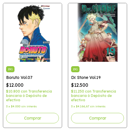
2X1
2X1
Boruto Vol.07
Dr. Stone Vol.19
$12.000
$12.500
$10.800
con
Transferencia
$11.250
con
Transferencia
bancaria ó Depósito de
bancaria ó Depósito de
efectivo
efectivo
3
x
$4.000
sin interés
3
x
$4.166,67
sin interés