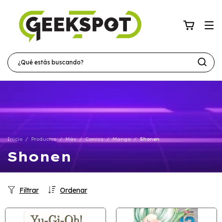
Inicio
/
Productos
/
Más
/
Comics
/
Manga
/
Shonen
Shonen
Filtrar
Ordenar