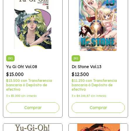
2X1
2X1
Yu Gi Oh! Vol.08
Dr. Stone Vol.13
$15.000
$12.500
$13.500
con
Transferencia
$11.250
con
Transferencia
bancaria ó Depósito de
bancaria ó Depósito de
efectivo
efectivo
3
x
$5.000
sin interés
3
x
$4.166,67
sin interés