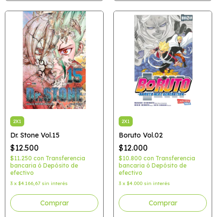
2X1
2X1
Dr. Stone Vol.15
Boruto Vol.02
$12.500
$12.000
$11.250
con
Transferencia
$10.800
con
Transferencia
bancaria ó Depósito de
bancaria ó Depósito de
efectivo
efectivo
3
x
$4.166,67
sin interés
3
x
$4.000
sin interés