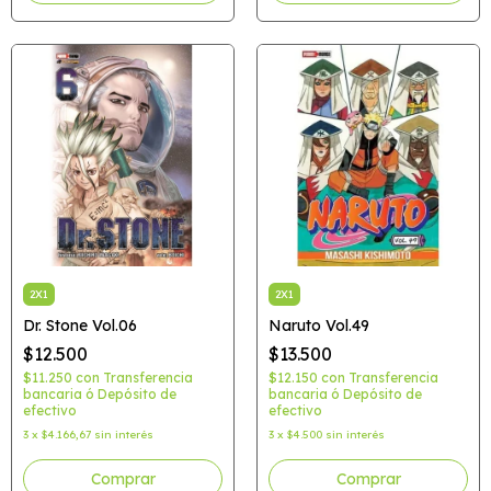
2X1
2X1
Dr. Stone Vol.06
Naruto Vol.49
$12.500
$13.500
$11.250
con
Transferencia
$12.150
con
Transferencia
bancaria ó Depósito de
bancaria ó Depósito de
efectivo
efectivo
3
x
$4.166,67
sin interés
3
x
$4.500
sin interés