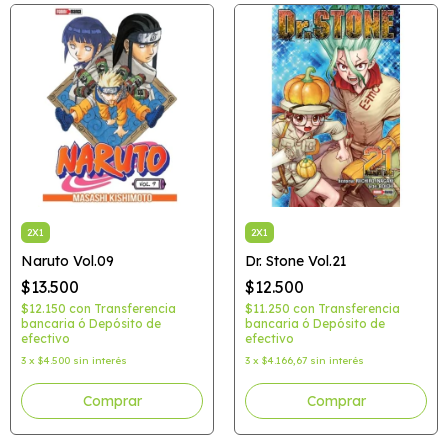
2X1
2X1
Naruto Vol.09
Dr. Stone Vol.21
$13.500
$12.500
$12.150
con
Transferencia
$11.250
con
Transferencia
bancaria ó Depósito de
bancaria ó Depósito de
efectivo
efectivo
3
x
$4.500
sin interés
3
x
$4.166,67
sin interés