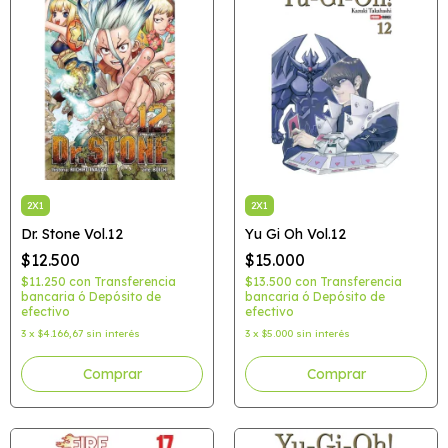
2X1
2X1
Dr. Stone Vol.12
Yu Gi Oh Vol.12
$12.500
$15.000
$11.250
con
Transferencia
$13.500
con
Transferencia
bancaria ó Depósito de
bancaria ó Depósito de
efectivo
efectivo
3
x
$4.166,67
sin interés
3
x
$5.000
sin interés