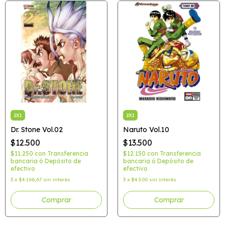
2X1
2X1
Dr. Stone Vol.02
Naruto Vol.10
$12.500
$13.500
$11.250
con
Transferencia
$12.150
con
Transferencia
bancaria ó Depósito de
bancaria ó Depósito de
efectivo
efectivo
3
x
$4.166,67
sin interés
3
x
$4.500
sin interés