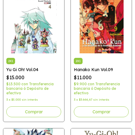
2X1
2X1
Yu Gi Oh! Vol.04
Hanako Kun Vol.09
$15.000
$11.000
$13.500
con
Transferencia
$9.900
con
Transferencia
bancaria ó Depósito de
bancaria ó Depósito de
efectivo
efectivo
3
x
$5.000
sin interés
3
x
$3.666,67
sin interés