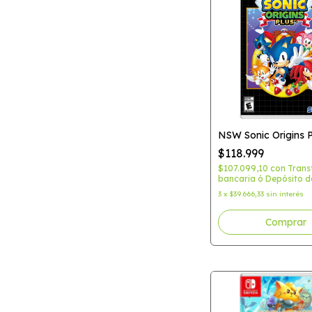
NSW Sonic Origins P
$118.999
$107.099,10
con
Trans
bancaria ó Depósito d
3
x
$39.666,33
sin interés