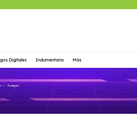
gos Digitales
Indumentaria
Más
o
/
Juegos