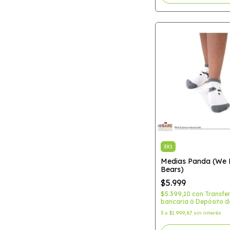
3X1
Medias Panda (We 
Bears)
$5.999
$5.399,10
con
Transfe
bancaria ó Depósito d
3
x
$1.999,67
sin interés