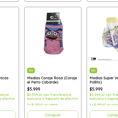
3X1
3X1
hicas
Medias Coraje Rosa (Coraje
Medias Super V
el Perro Cobarde)
Pollito)
$5.999
$5.999
rencia
$5.399,10
con
Transferencia
$5.399,10
con
Tra
e efectivo
bancaria ó Depósito de efectivo
bancaria ó Depósi
3
x
$1.999,67
sin interés
3
x
$1.999,67
sin inte