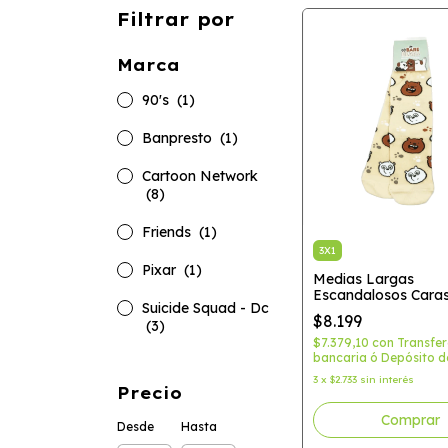
Filtrar por
Marca
90's
(1)
Banpresto
(1)
Cartoon Network
(8)
Friends
(1)
3X1
Pixar
(1)
Medias Largas
Escandalosos Cara
Suicide Squad - Dc
Bare Beras)
$8.199
(3)
$7.379,10
con
Transfer
bancaria ó Depósito d
3
x
$2.733
sin interés
Precio
Desde
Hasta