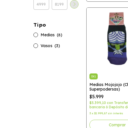
Tipo
Medias
(6)
Vasos
(3)
3X1
Medias Mojojojo (C
Superpodersas)
$5.999
$5.399,10
con
Transfe
bancaria ó Depósito d
3
x
$1.999,67
sin interés