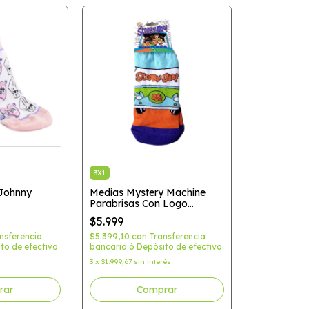
3X1
Johnny
Medias Mystery Machine
Parabrisas Con Logo
(Scooby Doo)
$5.999
nsferencia
$5.399,10
con
Transferencia
to de efectivo
bancaria ó Depósito de efectivo
3
x
$1.999,67
sin interés