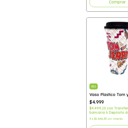
3X1
Vaso Plastico Tom y
$4.999
$4.499,10
con
Transfe
bancaria ó Depósito d
3
x
$1.666,33
sin interés