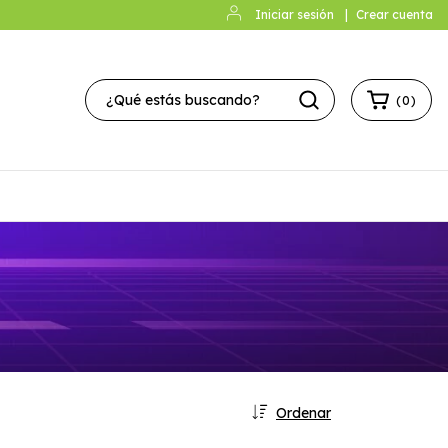
Iniciar sesión
|
Crear cuenta
(
0
)
Ordenar