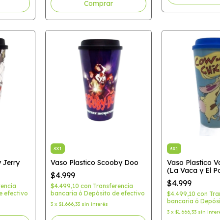
3X1
3X1
 Jerry
Vaso Plastico Scooby Doo
Vaso Plastico Va
(La Vaca y El Po
$4.999
$4.999
rencia
$4.499,10
con
Transferencia
e efectivo
bancaria ó Depósito de efectivo
$4.499,10
con
Tra
bancaria ó Depósi
3
x
$1.666,33
sin interés
3
x
$1.666,33
sin inter