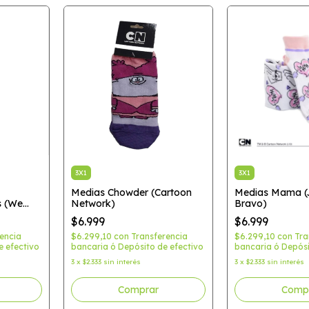
3X1
3X1
Medias Chowder (Cartoon
Medias Mama (
s (We
Network)
Bravo)
$6.999
$6.999
encia
$6.299,10
con
Transferencia
$6.299,10
con
Tra
e efectivo
bancaria ó Depósito de efectivo
bancaria ó Depósi
3
x
$2.333
sin interés
3
x
$2.333
sin interés