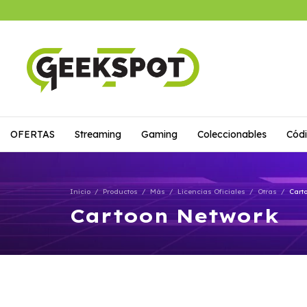
OFERTAS
Streaming
Gaming
Coleccionables
Códi
Inicio
/
Productos
/
Más
/
Licencias Oficiales
/
Otras
/
Cart
Cartoon Network