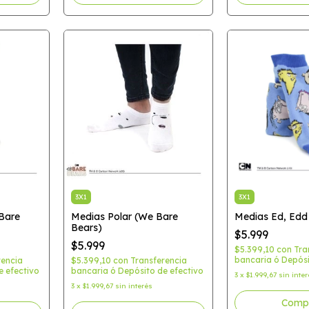
3X1
3X1
Bare
Medias Polar (We Bare
Medias Ed, Edd
Bears)
$5.999
$5.999
$5.399,10
con
Tra
bancaria ó Depósi
rencia
$5.399,10
con
Transferencia
e efectivo
bancaria ó Depósito de efectivo
3
x
$1.999,67
sin inte
3
x
$1.999,67
sin interés