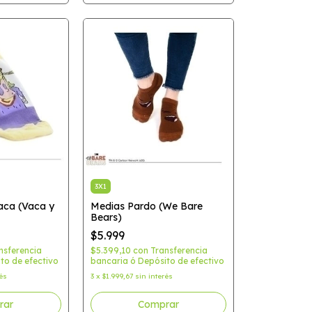
3X1
aca (Vaca y
Medias Pardo (We Bare
Bears)
$5.999
nsferencia
$5.399,10
con
Transferencia
to de efectivo
bancaria ó Depósito de efectivo
rés
3
x
$1.999,67
sin interés