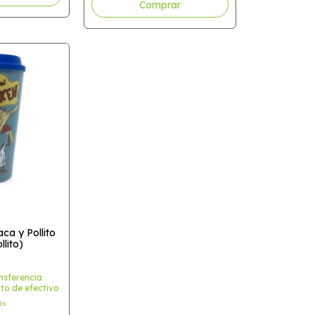
ca y Pollito
llito)
nsferencia
to de efectivo
és