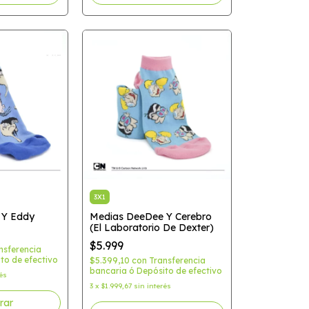
3X1
 Y Eddy
Medias DeeDee Y Cerebro
(El Laboratorio De Dexter)
$5.999
nsferencia
to de efectivo
$5.399,10
con
Transferencia
bancaria ó Depósito de efectivo
rés
3
x
$1.999,67
sin interés