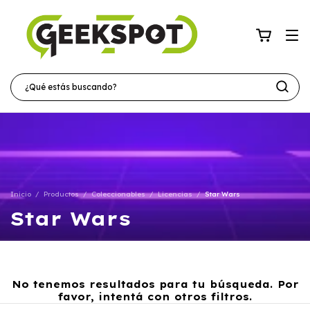
Inicio
/
Productos
/
Coleccionables
/
Licencias
/
Star Wars
Star Wars
No tenemos resultados para tu búsqueda. Por
favor, intentá con otros filtros.