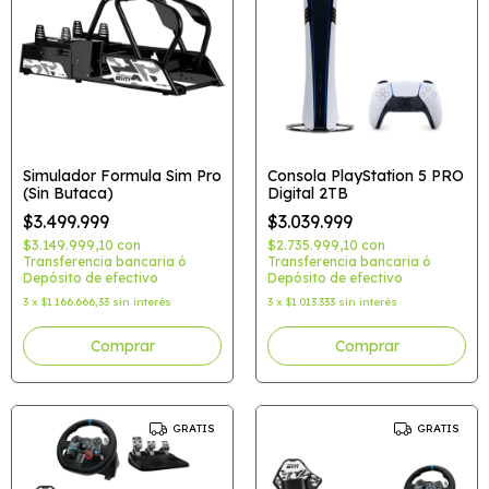
Simulador Formula Sim Pro
Consola PlayStation 5 PRO
(Sin Butaca)
Digital 2TB
$3.499.999
$3.039.999
$3.149.999,10
con
$2.735.999,10
con
Transferencia bancaria ó
Transferencia bancaria ó
Depósito de efectivo
Depósito de efectivo
3
x
$1.166.666,33
sin interés
3
x
$1.013.333
sin interés
Comprar
GRATIS
GRATIS