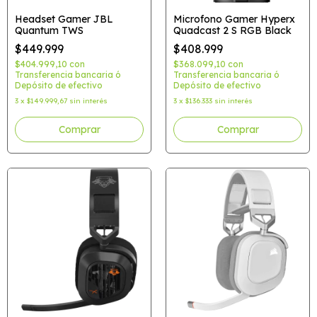
Headset Gamer JBL
Microfono Gamer Hyperx
Quantum TWS
Quadcast 2 S RGB Black
$449.999
$408.999
$404.999,10
con
$368.099,10
con
Transferencia bancaria ó
Transferencia bancaria ó
Depósito de efectivo
Depósito de efectivo
3
x
$149.999,67
sin interés
3
x
$136.333
sin interés