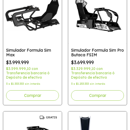
Simulador Formula Sim
Simulador Formula Sim Pro
Max
Butaca FSIM
$3.999.999
$3.699.999
$3.599.999,10
con
$3.329.999,10
con
Transferencia bancaria ó
Transferencia bancaria ó
Depósito de efectivo
Depósito de efectivo
3
x
$1.333.333
sin interés
3
x
$1.233.333
sin interés
Comprar
Comprar
GRATIS