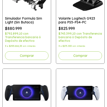
Simulador Formula Sim
Volante Logitech G923
Light (Sin Butaca)
para PS5-PS4-PC
$880.999
$825.999
$792.899,10
con
$743.399,10
con
Transferencia
Transferencia bancaria ó
bancaria ó Depósito de
Depósito de efectivo
efectivo
3
x
$293.666,33
sin interés
3
x
$275.333
sin interés
Comprar