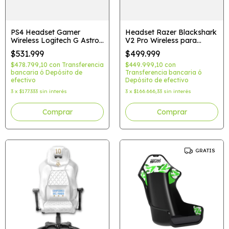
PS4 Headset Gamer
Headset Razer Blackshark
Wireless Logitech G Astro
V2 Pro Wireless para
A30 Blanco
PlayStation
$531.999
$499.999
$478.799,10
con
Transferencia
$449.999,10
con
bancaria ó Depósito de
Transferencia bancaria ó
efectivo
Depósito de efectivo
3
x
$177.333
sin interés
3
x
$166.666,33
sin interés
GRATIS