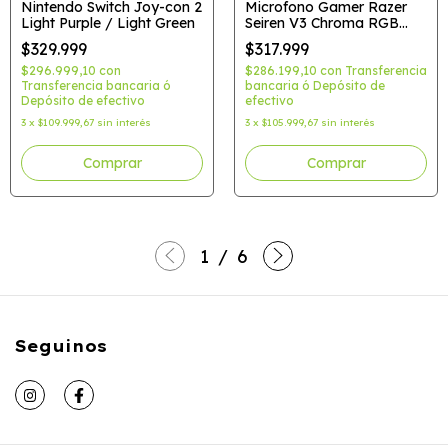
Nintendo Switch Joy-con 2
Microfono Gamer Razer
Light Purple / Light Green
Seiren V3 Chroma RGB
USB Black
$329.999
$317.999
$296.999,10
con
$286.199,10
con
Transferencia
Transferencia bancaria ó
bancaria ó Depósito de
Depósito de efectivo
efectivo
3
x
$109.999,67
sin interés
3
x
$105.999,67
sin interés
1
/
6
Seguinos