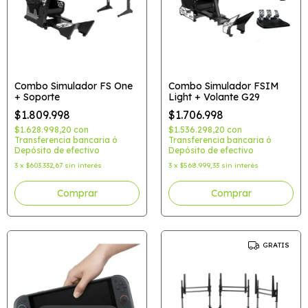
Combo Simulador FS One
Combo Simulador FSIM
+ Soporte
Light + Volante G29
$1.809.998
$1.706.998
$1.628.998,20
con
$1.536.298,20
con
Transferencia bancaria ó
Transferencia bancaria ó
Depósito de efectivo
Depósito de efectivo
3
x
$603.332,67
sin interés
3
x
$568.999,33
sin interés
Comprar
Comprar
GRATIS