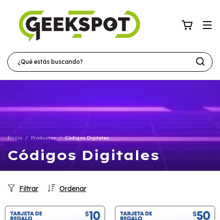
Inicio
/
Productos
/
Códigos Digitales
Códigos Digitales
Filtrar
Ordenar