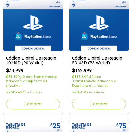
Código Digital De Regalo
Código Digital De Regalo
10 USD (PS Wallet)
50 USD (PS Wallet)
$34.999
$162.999
$31.499,10
con
Transferencia
$146.699,10
con
bancaria ó Depósito de
Transferencia bancaria ó
efectivo
Depósito de efectivo
3
x
$11.666,33
sin interés
3
x
$54.333
sin interés