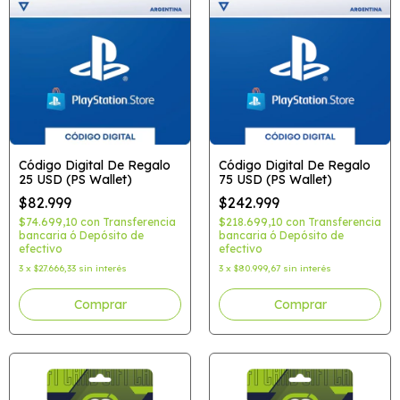
Código Digital De Regalo
Código Digital De Regalo
25 USD (PS Wallet)
75 USD (PS Wallet)
$82.999
$242.999
$74.699,10
con
Transferencia
$218.699,10
con
Transferencia
bancaria ó Depósito de
bancaria ó Depósito de
efectivo
efectivo
3
x
$27.666,33
sin interés
3
x
$80.999,67
sin interés